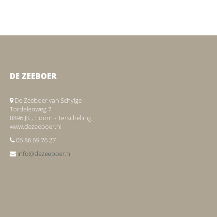
DE ZEEBOER
De Zeeboer van Schylge
Tordelenweg 7
8896 JK , Hoorn - Terschelling
www.dezeeboer.nl
06 86 69 76 27
info@dezeeboer.nl